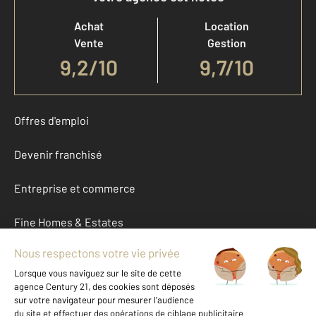
Achat
Location
Vente
Gestion
9,2
/
10
9,7/10
Offres d'emploi
Devenir franchisé
Entreprise et commerce
Fine Homes & Estates
À propos
International